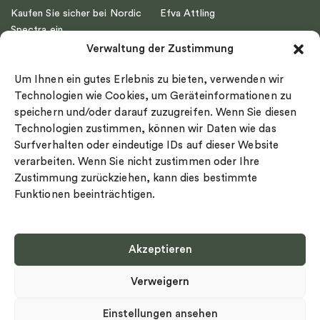
Kaufen Sie sicher bei Nordic
Efva Attling
Spectra ein
Emma Israelsson
Verwaltung der Zustimmung
Datenschutz
Drakenberg Sjölin
Impressum
Nordic Spectra
Um Ihnen ein gutes Erlebnis zu bieten, verwenden wir
Ringgröße
Technologien wie Cookies, um Geräteinformationen zu
speichern und/oder darauf zuzugreifen. Wenn Sie diesen
Widerrufsrecht
Technologien zustimmen, können wir Daten wie das
Cookie-policy
Surfverhalten oder eindeutige IDs auf dieser Website
Sekretesspolicy
verarbeiten. Wenn Sie nicht zustimmen oder Ihre
Zustimmung zurückziehen, kann dies bestimmte
Funktionen beeinträchtigen.
Akzeptieren
Select country
Verweigern
Datenschutz-Bestimmungen
©
Urheberrecht 2026 Nordic Spectra Alle Rechte vorbehalten
Einstellungen ansehen