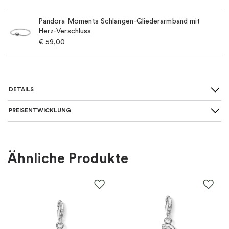
Pandora Moments Schlangen-Gliederarmband mit
Herz-Verschluss
€
59,00
DETAILS
PREISENTWICKLUNG
Für wen
:
Damen, Kinder
Farbe
:
Rot, Silber
Ähnliche Produkte
Material
:
Silber
EAN
:
5700303219080
Steine
:
Zirkonia