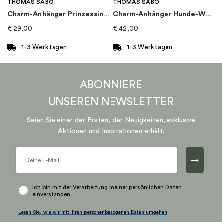
THOMAS SABO
THOMAS SABO
Charm-Anhänger Prinzessin Krone
Charm-Anhänger Hunde-Welpe
€
29,00
€
42,00
1-3 Werktagen
1-3 Werktagen
ABONNIERE
UNSEREN
NEWSLETTER
Seien Sie einer der Ersten, der Neuigkeiten, exklusive
Aktionen und Inspirationen erhält.
→
Ich bin mit der Verarbeitung meiner persönlichen Daten
einverstanden.
Lesen Sie, wie wir mit Ihren personenbezogenen Daten umgehen