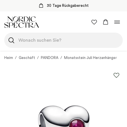
30 Tage Rückgaberecht
Zum
Navi
Inhalt
umsc
springen
Heim
/
Geschäft
/
PANDORA
/
Monatsstein Juli Herzanhänger