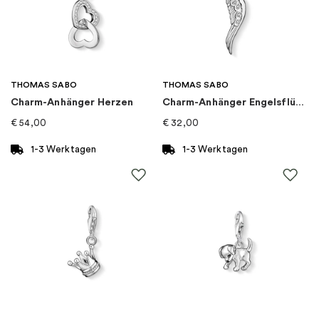
Thema
:
Geburtsstein
Marke
:
PANDORA
THOMAS SABO
THOMAS SABO
Charm-Anhänger Herzen
Charm-Anhänger Engelsflügel
Kategorie
:
Charms
€
54,00
€
32,00
Kollektion
:
Pandora Moments
1-3 Werktagen
1-3 Werktagen