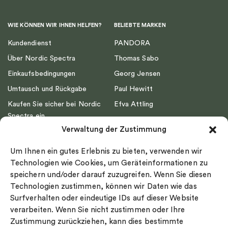
WIE KÖNNEN WIR IHNEN HELFEN?
BELIEBTE MARKEN
Kundendienst
PANDORA
Über Nordic Spectra
Thomas Sabo
Einkaufsbedingungen
Georg Jensen
Umtausch und Rückgabe
Paul Hewitt
Kaufen Sie sicher bei Nordic
Efva Attling
Spectra ein
Emma Israelsson
Verwaltung der Zustimmung
Datenschutz
Drakenberg Sjölin
Impressum
Nordic Spectra
Um Ihnen ein gutes Erlebnis zu bieten, verwenden wir
Ringgröße
Technologien wie Cookies, um Geräteinformationen zu
speichern und/oder darauf zuzugreifen. Wenn Sie diesen
Widerrufsrecht
Technologien zustimmen, können wir Daten wie das
Cookie-policy
Surfverhalten oder eindeutige IDs auf dieser Website
Sekretesspolicy
verarbeiten. Wenn Sie nicht zustimmen oder Ihre
Zustimmung zurückziehen, kann dies bestimmte