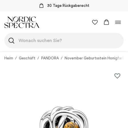
30 Tage Rückgaberecht
Zum
Navi
Inhalt
umsc
springen
Heim
/
Geschäft
/
PANDORA
/
November Geburtsstein Honigfarben