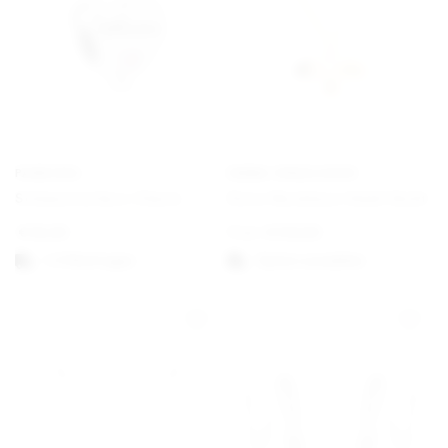
PANDORA
EMMA ISRAELSSON
Schwesterherz Charm
Dove Necklace Small Gold
€
35,00
From
€
130,00
1-3 Werktagen
Option auswählen