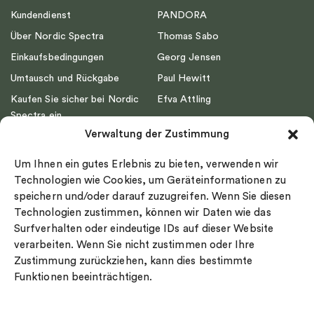
Kundendienst
PANDORA
Über Nordic Spectra
Thomas Sabo
Einkaufsbedingungen
Georg Jensen
Umtausch und Rückgabe
Paul Hewitt
Kaufen Sie sicher bei Nordic
Efva Attling
Spectra ein
Emma Israelsson
Verwaltung der Zustimmung
Datenschutz
Drakenberg Sjölin
Impressum
Nordic Spectra
Um Ihnen ein gutes Erlebnis zu bieten, verwenden wir
Ringgröße
Technologien wie Cookies, um Geräteinformationen zu
speichern und/oder darauf zuzugreifen. Wenn Sie diesen
Widerrufsrecht
Technologien zustimmen, können wir Daten wie das
Cookie-policy
Surfverhalten oder eindeutige IDs auf dieser Website
Sekretesspolicy
verarbeiten. Wenn Sie nicht zustimmen oder Ihre
Zustimmung zurückziehen, kann dies bestimmte
Funktionen beeinträchtigen.