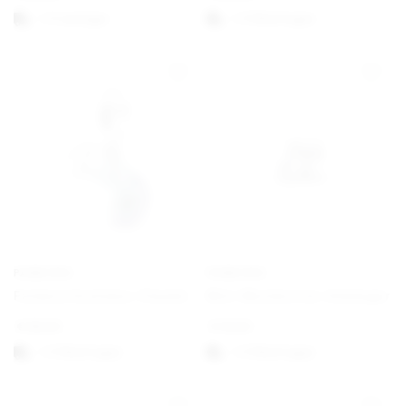
1-3 vardagar
1-3 Werktagen
PANDORA
PANDORA
Farbwechselndes Chamäleon Charm-Anhänger
Mini-Musiknoten-Anhänger
€
69,00
€
19,00
1-3 Werktagen
1-3 Werktagen