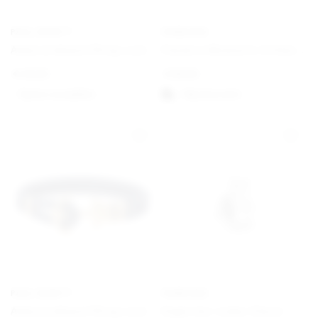
PAUL HEWITT
PANDORA
Ankerarmband Phrep Leder Schwarz/Schwarz
Pandora Moments Schlangen-Gliederarmband mit Herz-Verschluss
€
49,00
€
59,00
Option auswählen
Välj alternativ
PAUL HEWITT
PANDORA
Ankerarmband Phrep Leder Gold/Marineblau
Engel der Liebe Charm