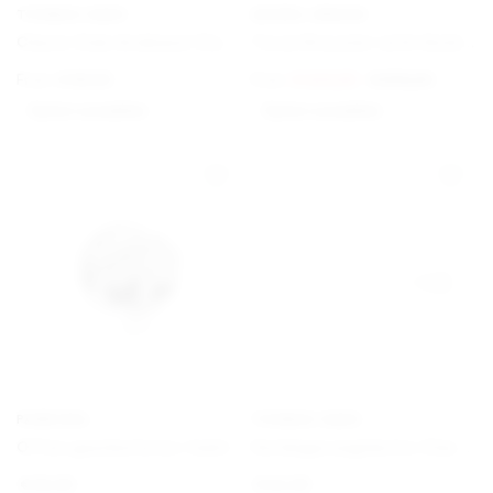
THOMAS SABO
GEORG JENSEN
Charm Club Armband Classic
Torun Bracelet with Gold Details
From
€
69,00
From
€
420,00
€
675,00
Option auswählen
Option auswählen
PANDORA
THOMAS SABO
Offen gearbeitetes familiäre Wurzeln Charm
Verlängerungskette Classic
€
25,00
€
22,00