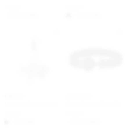
€
49,00
€
29,00
Option auswählen
1-3 Werktagen
PANDORA
PAUL HEWITT
Flugzeug, Globus und Koffer Charm-Anhänger
Phrep Bracelet Black/Black
€
59,00
€
49,00
1-3 vardagar
Option auswählen