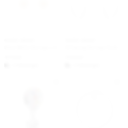
GEORG JENSEN
GEORG JENSEN
Daisy White Earrings ⌀ 11 mm Gold
Offspring Earrings Hook
€
170,00
€
430,00
1-3 Werktagen
1-3 Werktagen