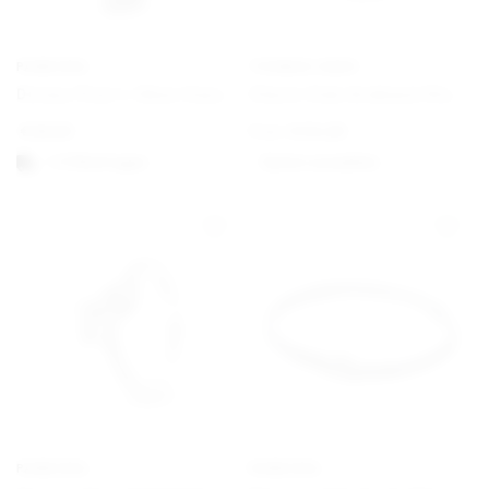
PANDORA
THOMAS SABO
Disney Pixar’s Oben Haus und Ballon Charm
Charm Club Armband Klassisch
€
59,00
From
€
34,00
1-3 Werktagen
Option auswählen
PANDORA
PANDORA