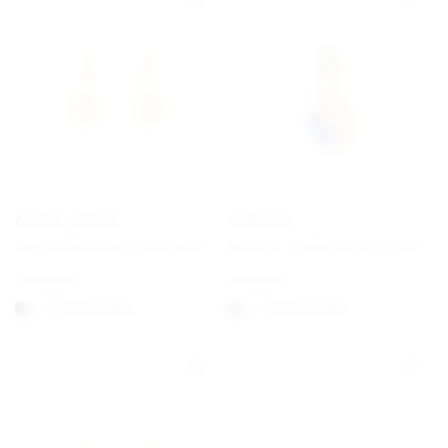
GEORG JENSEN
PANDORA
Daisy White Gold Hook Earrings
Bicolor Teilbarer Sonne & Mond Charm-Anhänger
€
190,00
€
62,00
1-3 Werktagen
1-3 Werktagen