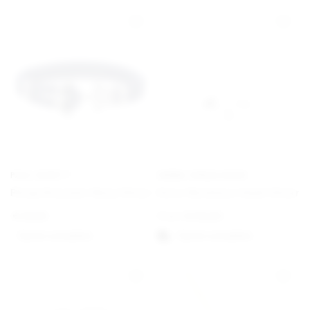
PAUL HEWITT
EMMA ISRAELSSON
Phrep Bracelet Navy/Silver
Dove Necklace Small Silver
€
49,00
From
€
130,00
Option auswählen
Option auswählen