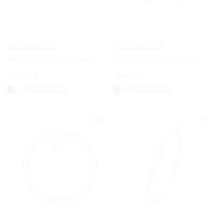
GEORG JENSEN
GEORG JENSEN
Mercy Ohreringe Haken
Mercy Wirbelohrringe
€
250,00
€
195,00
1-3 Werktagen
1-3 Werktagen