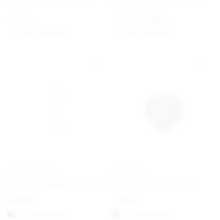
Doppel-Herz Funkelnder Ring
Nietenarmband mit Nietenverschluss
€
89,00
€
60,00
€
75,00
Option auswählen
Option auswählen
THOMAS SABO
PANDORA
Charm-Anhänger weiße Perle vergoldet
All Over-Herzen Charm
€
45,00
€
19,00
1-3 Werktagen
1-3 Werktagen